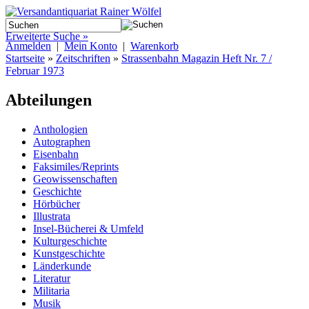
Erweiterte Suche »
Anmelden
|
Mein Konto
|
Warenkorb
Startseite
»
Zeitschriften
»
Strassenbahn Magazin Heft Nr. 7 /
Februar 1973
Abteilungen
Anthologien
Autographen
Eisenbahn
Faksimiles/Reprints
Geowissenschaften
Geschichte
Hörbücher
Illustrata
Insel-Bücherei & Umfeld
Kulturgeschichte
Kunstgeschichte
Länderkunde
Literatur
Militaria
Musik