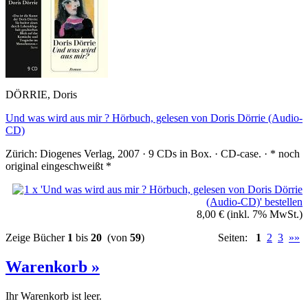
DÖRRIE, Doris
Und was wird aus mir ? Hörbuch, gelesen von Doris Dörrie (Audio-
CD)
Zürich: Diogenes Verlag, 2007 · 9 CDs in Box. · CD-case. · * noch
original eingeschweißt *
8,00 €
(inkl. 7% MwSt.)
Zeige Bücher
1
bis
20
(von
59
)
Seiten:
1
2
3
»»
Warenkorb »
Ihr Warenkorb ist leer.