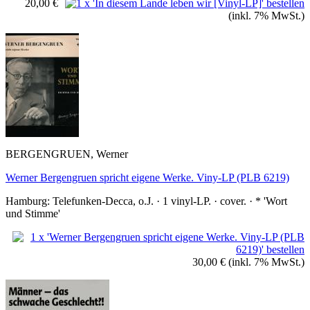
20,00 €
(inkl. 7% MwSt.)
BERGENGRUEN, Werner
Werner Bergengruen spricht eigene Werke. Viny-LP (PLB 6219)
Hamburg: Telefunken-Decca, o.J. · 1 vinyl-LP. · cover. · * 'Wort
und Stimme'
30,00 €
(inkl. 7% MwSt.)