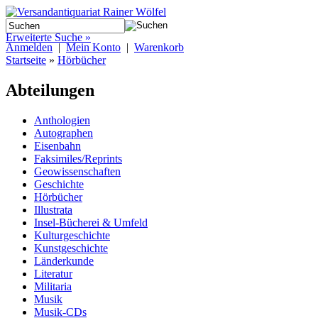
Erweiterte Suche »
Anmelden
|
Mein Konto
|
Warenkorb
Startseite
»
Hörbücher
Abteilungen
Anthologien
Autographen
Eisenbahn
Faksimiles/Reprints
Geowissenschaften
Geschichte
Hörbücher
Illustrata
Insel-Bücherei & Umfeld
Kulturgeschichte
Kunstgeschichte
Länderkunde
Literatur
Militaria
Musik
Musik-CDs