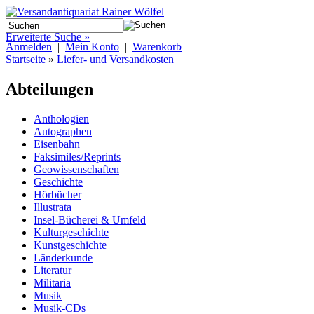
Erweiterte Suche »
Anmelden
|
Mein Konto
|
Warenkorb
Startseite
»
Liefer- und Versandkosten
Abteilungen
Anthologien
Autographen
Eisenbahn
Faksimiles/Reprints
Geowissenschaften
Geschichte
Hörbücher
Illustrata
Insel-Bücherei & Umfeld
Kulturgeschichte
Kunstgeschichte
Länderkunde
Literatur
Militaria
Musik
Musik-CDs