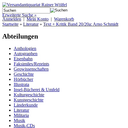
Erweiterte Suche »
Anmelden
|
Mein Konto
|
Warenkorb
Startseite
»
Literatur
»
Text + Kritik Band 20/20a: Arno Schmidt
Abteilungen
Anthologien
Autographen
Eisenbahn
Faksimiles/Reprints
Geowissenschaften
Geschichte
Hörbücher
Illustrata
Insel-Bücherei & Umfeld
Kulturgeschichte
Kunstgeschichte
Länderkunde
Literatur
Militaria
Musik
Musik-CDs