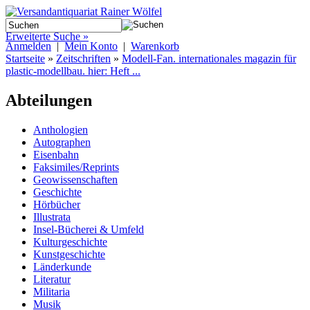
Erweiterte Suche »
Anmelden
|
Mein Konto
|
Warenkorb
Startseite
»
Zeitschriften
»
Modell-Fan. internationales magazin für
plastic-modellbau. hier: Heft ...
Abteilungen
Anthologien
Autographen
Eisenbahn
Faksimiles/Reprints
Geowissenschaften
Geschichte
Hörbücher
Illustrata
Insel-Bücherei & Umfeld
Kulturgeschichte
Kunstgeschichte
Länderkunde
Literatur
Militaria
Musik