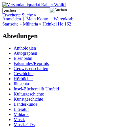
Erweiterte Suche »
Anmelden
|
Mein Konto
|
Warenkorb
Startseite
»
Militaria
»
Heinkel He 162
Abteilungen
Anthologien
Autographen
Eisenbahn
Faksimiles/Reprints
Geowissenschaften
Geschichte
Hörbücher
Illustrata
Insel-Bücherei & Umfeld
Kulturgeschichte
Kunstgeschichte
Länderkunde
Literatur
Militaria
Musik
Musik-CDs