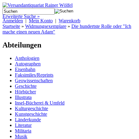
Erweiterte Suche »
Anmelden
|
Mein Konto
|
Warenkorb
Startseite
»
Widmungsexemplare
»
Die hundertste Rolle oder "Ich
mache einen neuen Adam"
Abteilungen
Anthologien
Autographen
Eisenbahn
Faksimiles/Reprints
Geowissenschaften
Geschichte
Hörbücher
Illustrata
Insel-Bücherei & Umfeld
Kulturgeschichte
Kunstgeschichte
Länderkunde
Literatur
Militaria
Musik