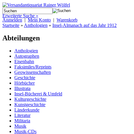
Erweiterte Suche »
Anmelden
|
Mein Konto
|
Warenkorb
Startseite
»
Anthologien
»
Insel-Almanach auf das Jahr 1912
Abteilungen
Anthologien
Autographen
Eisenbahn
Faksimiles/Reprints
Geowissenschaften
Geschichte
Hörbücher
Illustrata
Insel-Bücherei & Umfeld
Kulturgeschichte
Kunstgeschichte
Länderkunde
Literatur
Militaria
Musik
Musik-CDs