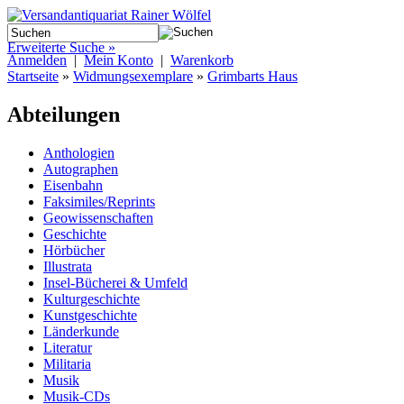
Erweiterte Suche »
Anmelden
|
Mein Konto
|
Warenkorb
Startseite
»
Widmungsexemplare
»
Grimbarts Haus
Abteilungen
Anthologien
Autographen
Eisenbahn
Faksimiles/Reprints
Geowissenschaften
Geschichte
Hörbücher
Illustrata
Insel-Bücherei & Umfeld
Kulturgeschichte
Kunstgeschichte
Länderkunde
Literatur
Militaria
Musik
Musik-CDs