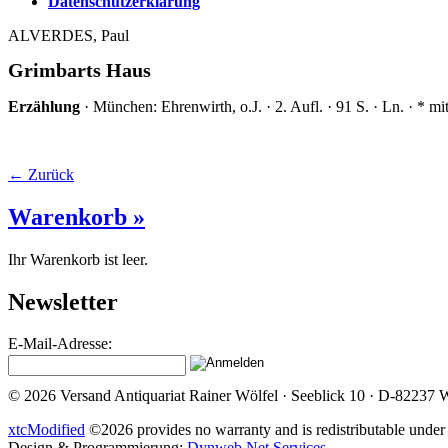
Datenschutzerklärung
ALVERDES, Paul
Grimbarts Haus
Erzählung
· München: Ehrenwirth, o.J. · 2. Aufl. · 91 S. · Ln. · * m
← Zurück
Warenkorb »
Ihr Warenkorb ist leer.
Newsletter
E-Mail-Adresse:
© 2026 Versand Antiquariat Rainer Wölfel · Seeblick 10 · D-82237 W
xtcModified
©2026 provides no warranty and is redistributable under
Design & Programmierung:
Dynweb Net Services