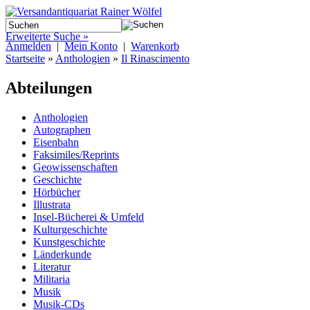
Erweiterte Suche »
Anmelden
|
Mein Konto
|
Warenkorb
Startseite
»
Anthologien
»
Il Rinascimento
Abteilungen
Anthologien
Autographen
Eisenbahn
Faksimiles/Reprints
Geowissenschaften
Geschichte
Hörbücher
Illustrata
Insel-Bücherei & Umfeld
Kulturgeschichte
Kunstgeschichte
Länderkunde
Literatur
Militaria
Musik
Musik-CDs