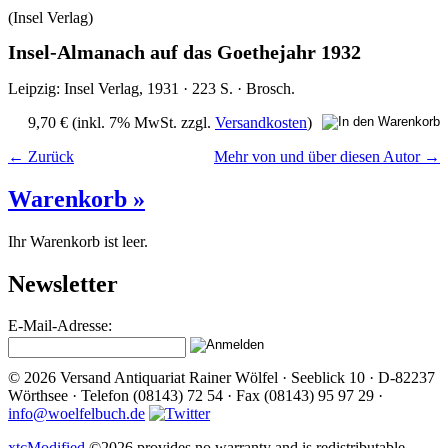
(Insel Verlag)
Insel-Almanach auf das Goethejahr 1932
Leipzig: Insel Verlag, 1931 · 223 S. · Brosch.
9,70 €
(inkl. 7% MwSt. zzgl.
Versandkosten
)
← Zurück
Mehr von und über diesen Autor →
Warenkorb »
Ihr Warenkorb ist leer.
Newsletter
E-Mail-Adresse:
© 2026 Versand Antiquariat Rainer Wölfel · Seeblick 10 · D-82237
Wörthsee · Telefon (08143) 72 54 · Fax (08143) 95 97 29 ·
info@woelfelbuch.de
xtcModified
©2026 provides no warranty and is redistributable