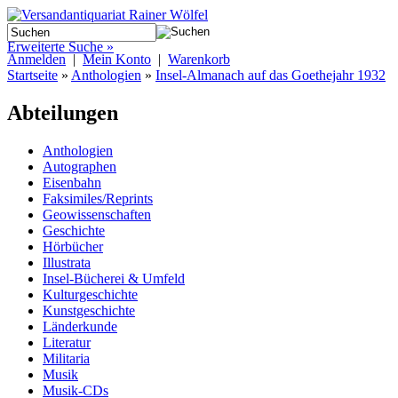
Erweiterte Suche »
Anmelden
|
Mein Konto
|
Warenkorb
Startseite
»
Anthologien
»
Insel-Almanach auf das Goethejahr 1932
Abteilungen
Anthologien
Autographen
Eisenbahn
Faksimiles/Reprints
Geowissenschaften
Geschichte
Hörbücher
Illustrata
Insel-Bücherei & Umfeld
Kulturgeschichte
Kunstgeschichte
Länderkunde
Literatur
Militaria
Musik
Musik-CDs