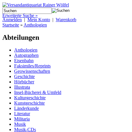
Erweiterte Suche »
Anmelden
|
Mein Konto
|
Warenkorb
Startseite
»
Anthologien
Abteilungen
Anthologien
Autographen
Eisenbahn
Faksimiles/Reprints
Geowissenschaften
Geschichte
Hörbücher
Illustrata
Insel-Bücherei & Umfeld
Kulturgeschichte
Kunstgeschichte
Länderkunde
Literatur
Militaria
Musik
Musik-CDs