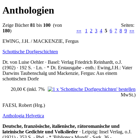
Anthologien
Zeige Bücher
81
bis
100
(von
Seiten:
180
)
««
1
2
3
4
5
6
7
8
9
»»
EWING, J.H. / MACKENZIE, Fergus
Schottische Dorfgeschichten
Dt. von Luise Oehler · Basel: Verlag Friedrich Reinhardt, o.J.
(1902) · 192 S. · Ln. · * Dt. Erstausgabe - enth.: Ewing,J.H.: Vater
Darwins Taubenschalg und Mackenzie, Fergus: Aus einem
schottischen Dorfe
20,00 €
(inkl. 7%
MwSt.)
FAESI, Robert (Hrg.)
Anthologia Helvetica
Deutsche, französische, italienische, rätoromanische und
lateinische Gedichte und Volkslieder
· Leipzig: Insel Verlag, o.J.
(1921) · 353 S. · Pbd. · * 'Biblioteca Mundi' - Sark. 36 -