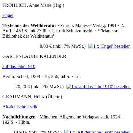
FRÖHLICH, Anne Marie (Hrg.)
Engel
Texte aus der Weltliteratur
· Zürich: Manesse Verlag, 1991 · 2.
Aufl. · 453 S. mit 27 Ill. · Ln. mit Schutzumschl. · * 'Manesse
Bibliothek der Weltliteratur'
8,00 €
(inkl. 7% MwSt.)
GARTENLAUBE-KALENDER
auf das Jahr 1910
Berlin: Scherl, 1909 · 16, 256, 64 S. · Ln.
20,20 €
(inkl. 7% MwSt.)
GRAUMANN, Heinz (Übertr.)
Alt-deutsche Lyrik
Nachdichtungen
· München: Allgemeine Verlagsanstalt, 1924 ·
192 S. · Hlbln.
14,90 €
(inkl. 7% MwSt.)