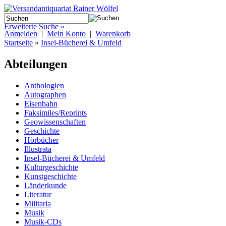
Erweiterte Suche »
Anmelden
|
Mein Konto
|
Warenkorb
Startseite
»
Insel-Bücherei & Umfeld
Abteilungen
Anthologien
Autographen
Eisenbahn
Faksimiles/Reprints
Geowissenschaften
Geschichte
Hörbücher
Illustrata
Insel-Bücherei & Umfeld
Kulturgeschichte
Kunstgeschichte
Länderkunde
Literatur
Militaria
Musik
Musik-CDs