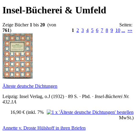
Insel-Bücherei & Umfeld
Zeige Bücher
1
bis
20
(von
Seiten:
761
)
1
2
3
4
5
6
7
8
9
10
...
»»
Älteste deutsche Dichtungen
Leipzig: Insel Verlag, o.J (1932) · 89 S. · Pbd. ·
Insel-Bücherei Nr.
432.1A
16,90 €
(inkl. 7%
MwSt.)
Annette v. Droste Hülshoff in ihren Briefen