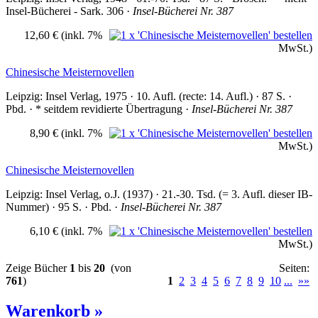
Insel-Bücherei - Sark. 306 ·
Insel-Bücherei Nr. 387
12,60 €
(inkl. 7%
MwSt.)
Chinesische Meisternovellen
Leipzig: Insel Verlag, 1975 · 10. Aufl. (recte: 14. Aufl.) · 87 S. ·
Pbd. · * seitdem revidierte Übertragung ·
Insel-Bücherei Nr. 387
8,90 €
(inkl. 7%
MwSt.)
Chinesische Meisternovellen
Leipzig: Insel Verlag, o.J. (1937) · 21.-30. Tsd. (= 3. Aufl. dieser IB-
Nummer) · 95 S. · Pbd. ·
Insel-Bücherei Nr. 387
6,10 €
(inkl. 7%
MwSt.)
Zeige Bücher
1
bis
20
(von
Seiten:
761
)
1
2
3
4
5
6
7
8
9
10
...
»»
Warenkorb »