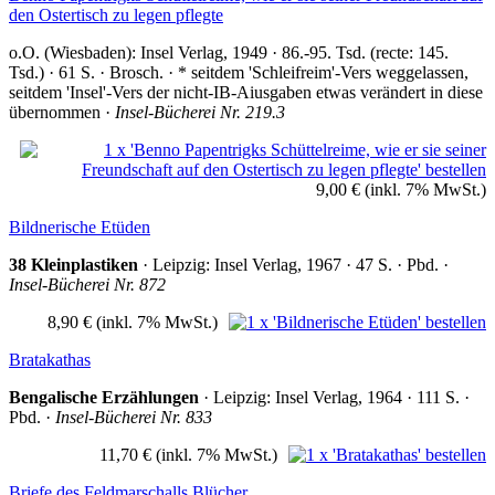
den Ostertisch zu legen pflegte
o.O. (Wiesbaden): Insel Verlag, 1949 · 86.-95. Tsd. (recte: 145.
Tsd.) · 61 S. · Brosch. · * seitdem 'Schleifreim'-Vers weggelassen,
seitdem 'Insel'-Vers der nicht-IB-Aiusgaben etwas verändert in diese
übernommen ·
Insel-Bücherei Nr. 219.3
9,00 €
(inkl. 7% MwSt.)
Bildnerische Etüden
38 Kleinplastiken
· Leipzig: Insel Verlag, 1967 · 47 S. · Pbd. ·
Insel-Bücherei Nr. 872
8,90 €
(inkl. 7% MwSt.)
Bratakathas
Bengalische Erzählungen
· Leipzig: Insel Verlag, 1964 · 111 S. ·
Pbd. ·
Insel-Bücherei Nr. 833
11,70 €
(inkl. 7% MwSt.)
Briefe des Feldmarschalls Blücher