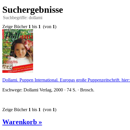
Suchergebnisse
Suchbegriffe: dollami
Zeige Bücher
1
bis
1
(von
1
)
Dollami. Puppen International. Europas große Puppenzeitschrift. hier
Eschwege: Dollami Verlag, 2000 · 74 S. · Brosch.
Zeige Bücher
1
bis
1
(von
1
)
Warenkorb »