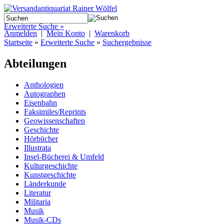
Erweiterte Suche »
Anmelden
|
Mein Konto
|
Warenkorb
Startseite
»
Erweiterte Suche
»
Suchergebnisse
Abteilungen
Anthologien
Autographen
Eisenbahn
Faksimiles/Reprints
Geowissenschaften
Geschichte
Hörbücher
Illustrata
Insel-Bücherei & Umfeld
Kulturgeschichte
Kunstgeschichte
Länderkunde
Literatur
Militaria
Musik
Musik-CDs