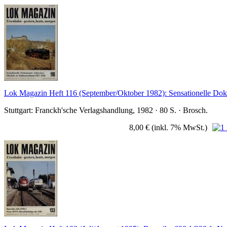
Lok Magazin Heft 116 (September/Oktober 1982): Sensationelle Do
Stuttgart: Franckh'sche Verlagshandlung, 1982 · 80 S. · Brosch.
8,00 €
(inkl. 7% MwSt.)