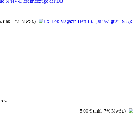
eue SPNV-Dieseltriebzüge der DB
€
(inkl. 7% MwSt.)
Brosch.
5,00 €
(inkl. 7% MwSt.)