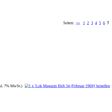
Seiten:
««
1
2
3
4
5
6
7
kl. 7% MwSt.)