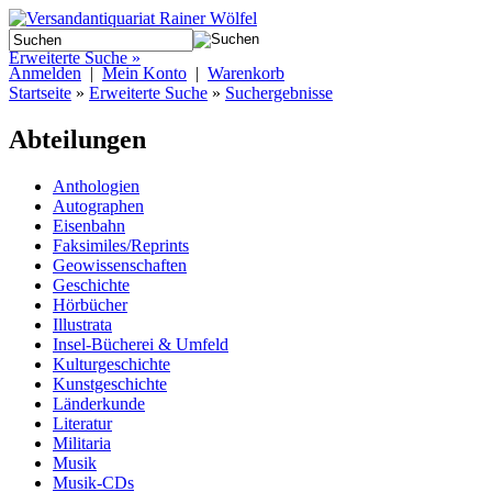
Erweiterte Suche »
Anmelden
|
Mein Konto
|
Warenkorb
Startseite
»
Erweiterte Suche
»
Suchergebnisse
Abteilungen
Anthologien
Autographen
Eisenbahn
Faksimiles/Reprints
Geowissenschaften
Geschichte
Hörbücher
Illustrata
Insel-Bücherei & Umfeld
Kulturgeschichte
Kunstgeschichte
Länderkunde
Literatur
Militaria
Musik
Musik-CDs