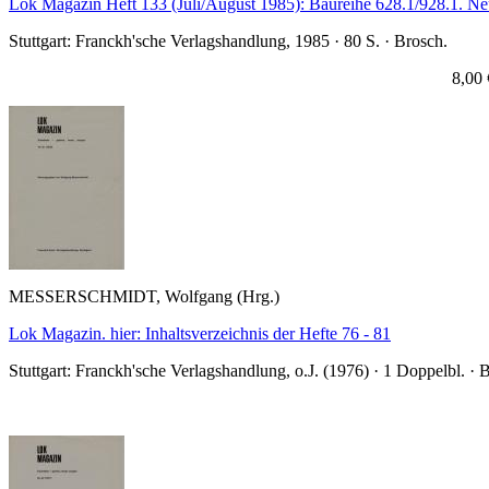
Lok Magazin Heft 133 (Juli/August 1985): Baureihe 628.1/928.1. N
Stuttgart: Franckh'sche Verlagshandlung, 1985 · 80 S. · Brosch.
8,00 
MESSERSCHMIDT, Wolfgang (Hrg.)
Lok Magazin. hier: Inhaltsverzeichnis der Hefte 76 - 81
Stuttgart: Franckh'sche Verlagshandlung, o.J. (1976) · 1 Doppelbl. · 