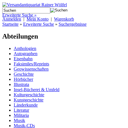
Erweiterte Suche »
Anmelden
|
Mein Konto
|
Warenkorb
Startseite
»
Erweiterte Suche
»
Suchergebnisse
Abteilungen
Anthologien
Autographen
Eisenbahn
Faksimiles/Reprints
Geowissenschaften
Geschichte
Hörbücher
Illustrata
Insel-Bücherei & Umfeld
Kulturgeschichte
Kunstgeschichte
Länderkunde
Literatur
Militaria
Musik
Musik-CDs