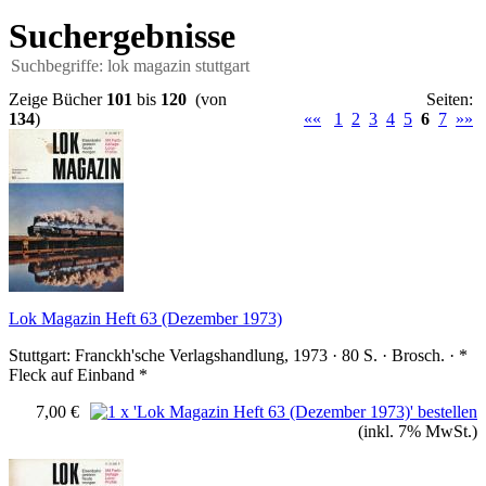
Suchergebnisse
Suchbegriffe: lok magazin stuttgart
Zeige Bücher
101
bis
120
(von
Seiten:
134
)
««
1
2
3
4
5
6
7
»»
Lok Magazin Heft 63 (Dezember 1973)
Stuttgart: Franckh'sche Verlagshandlung, 1973 · 80 S. · Brosch. · *
Fleck auf Einband *
7,00 €
(inkl. 7% MwSt.)