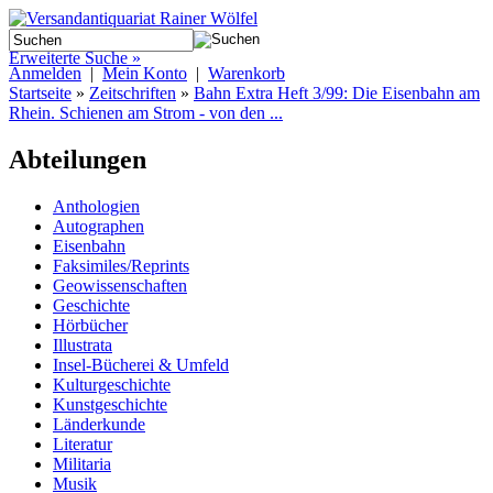
Erweiterte Suche »
Anmelden
|
Mein Konto
|
Warenkorb
Startseite
»
Zeitschriften
»
Bahn Extra Heft 3/99: Die Eisenbahn am
Rhein. Schienen am Strom - von den ...
Abteilungen
Anthologien
Autographen
Eisenbahn
Faksimiles/Reprints
Geowissenschaften
Geschichte
Hörbücher
Illustrata
Insel-Bücherei & Umfeld
Kulturgeschichte
Kunstgeschichte
Länderkunde
Literatur
Militaria
Musik