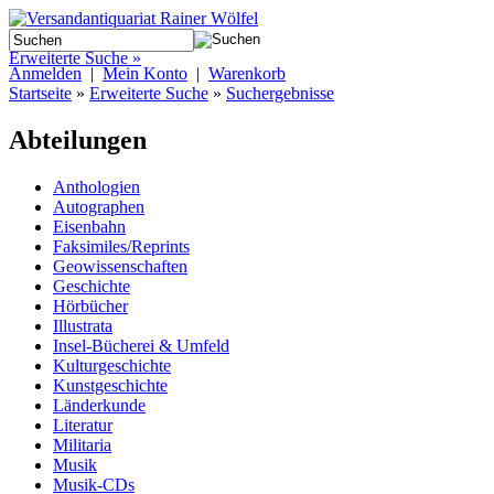
Erweiterte Suche »
Anmelden
|
Mein Konto
|
Warenkorb
Startseite
»
Erweiterte Suche
»
Suchergebnisse
Abteilungen
Anthologien
Autographen
Eisenbahn
Faksimiles/Reprints
Geowissenschaften
Geschichte
Hörbücher
Illustrata
Insel-Bücherei & Umfeld
Kulturgeschichte
Kunstgeschichte
Länderkunde
Literatur
Militaria
Musik
Musik-CDs